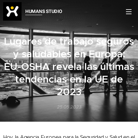
HUMANS STUDIO
Lugares de trabajo seguros
y saludables en Europa:
EU-OSHA revela las últimas
tendencias en la UE de
2023
25.05.2023
Hoy, la Agencia Europea para la Seguridad y Salud en el