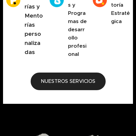
s y
toría
rías y
Progra
Estraté
Mento
mas de
gica
rías
desarr
perso
ollo
naliza
profesi
das
onal
NUESTROS SERVICIOS